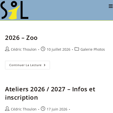
Skip
to
content
2026 – Zoo
Auteur/autrice
Publication
Post
Cédric Thoulon
10 juillet 2026
Galerie Photos
de
publiée :
category:
la
publication :
2026
Continuer La Lecture
–
Zoo
Ateliers 2026 / 2027 – Infos et
inscription
Auteur/autrice
Publication
Cédric Thoulon
17 juin 2026