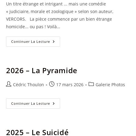
Un titre étrange et intrigant ... mais une comédie
« judiciaire, morale et zoologique » selon son auteur,
VERCORS. La pièce commence par un bien étrange
homicide... ou pas ! Voilà…
Zoo
Continuer La Lecture
Ou
L’assassin
Philanthrope
–
Eté
2026
2026 – La Pyramide
Auteur/autrice
Publication
Post
Cédric Thoulon
17 mars 2026
Galerie Photos
de
publiée :
category:
la
publication :
2026
Continuer La Lecture
–
La
Pyramide
2025 – Le Suicidé