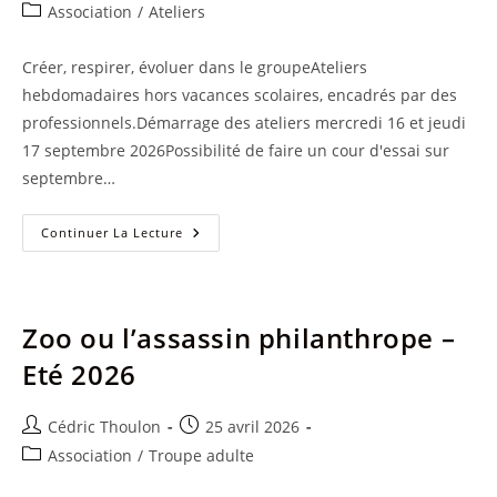
de
publiée :
Post
Association
/
Ateliers
la
category:
publication :
Créer, respirer, évoluer dans le groupeAteliers
hebdomadaires hors vacances scolaires, encadrés par des
professionnels.Démarrage des ateliers mercredi 16 et jeudi
17 septembre 2026Possibilité de faire un cour d'essai sur
septembre…
Ateliers
Continuer La Lecture
2026
/
2027
–
Infos
Et
Zoo ou l’assassin philanthrope –
Inscription
Eté 2026
Auteur/autrice
Publication
Cédric Thoulon
25 avril 2026
de
publiée :
Post
Association
/
Troupe adulte
la
category:
publication :