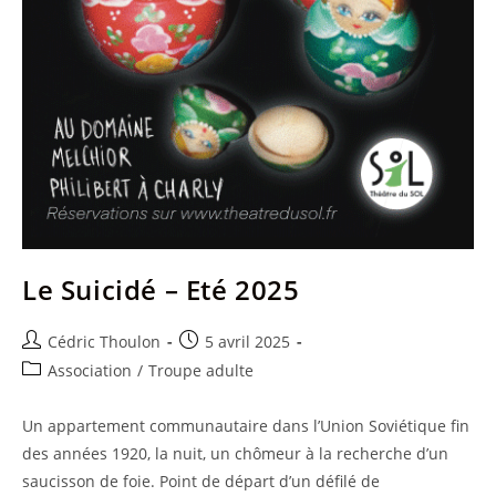
Le Suicidé – Eté 2025
Auteur/autrice
Publication
Cédric Thoulon
5 avril 2025
de
publiée :
Post
Association
/
Troupe adulte
la
category:
publication :
Un appartement communautaire dans l’Union Soviétique fin
des années 1920, la nuit, un chômeur à la recherche d’un
saucisson de foie. Point de départ d’un défilé de