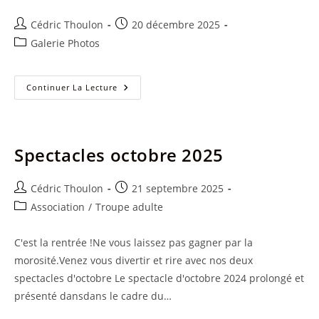
Auteur/autrice
Publication
Cédric Thoulon
20 décembre 2025
de
publiée :
Post
Galerie Photos
la
category:
publication :
2025
Continuer La Lecture
–
Le
Suicidé
Spectacles octobre 2025
Auteur/autrice
Publication
Cédric Thoulon
21 septembre 2025
de
publiée :
Post
Association
/
Troupe adulte
la
category:
publication :
C'est la rentrée !Ne vous laissez pas gagner par la
morosité.Venez vous divertir et rire avec nos deux
spectacles d'octobre Le spectacle d'octobre 2024 prolongé et
présenté dansdans le cadre du…