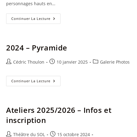
personnages hauts en…
Le
Continuer La Lecture
Suicidé
–
Eté
2025
2024 – Pyramide
Auteur/autrice
Publication
Post
Cédric Thoulon
10 janvier 2025
Galerie Photos
de
publiée :
category:
la
publication :
2024
Continuer La Lecture
–
Pyramide
Ateliers 2025/2026 – Infos et
inscription
Auteur/autrice
Publication
Théâtre du SOL
15 octobre 2024