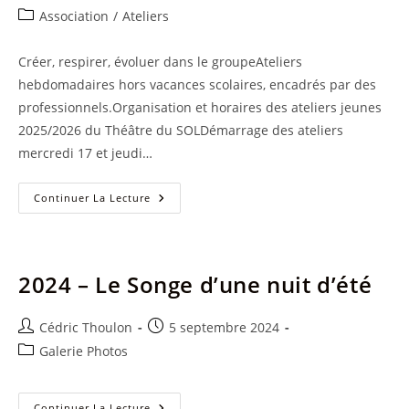
de
publiée :
Post
Association
/
Ateliers
la
category:
publication :
Créer, respirer, évoluer dans le groupeAteliers
hebdomadaires hors vacances scolaires, encadrés par des
professionnels.Organisation et horaires des ateliers jeunes
2025/2026 du Théâtre du SOLDémarrage des ateliers
mercredi 17 et jeudi…
Ateliers
Continuer La Lecture
2025/2026
–
Infos
Et
Inscription
2024 – Le Songe d’une nuit d’été
Auteur/autrice
Publication
Cédric Thoulon
5 septembre 2024
de
publiée :
Post
Galerie Photos
la
category:
publication :
2024
Continuer La Lecture