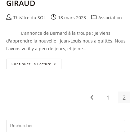
GIRAUD
Auteur/autrice
Publication
Post
Théâtre du SOL
18 mars 2023
Association
de
publiée :
category:
la
L'annonce de Bernard à la troupe : Je viens
publication :
d'apprendre la nouvelle : Jean-Louis nous a quittés. Nous
l'avons vu il y a peu de jours, et je ne…
Hommage
Continuer La Lecture
Du
SOL
À
Jean-
Louis
GIRAUD
1
2
Go to the previous pag
Press
Escape
to