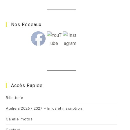
close
the
search
Nos Réseaux
panel.
Accès Rapide
Billetterie
Ateliers 2026 / 2027 – Infos et inscription
Galerie Photos
Contact