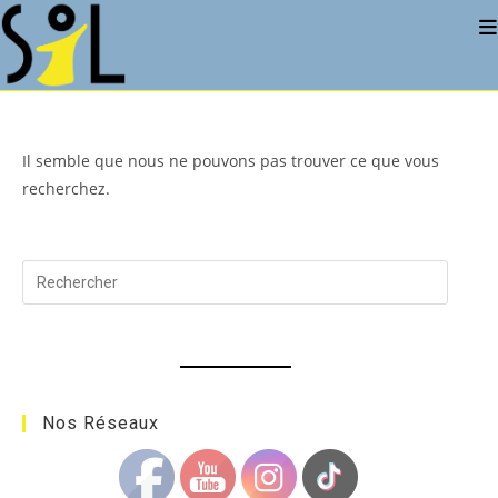
Skip
to
content
Il semble que nous ne pouvons pas trouver ce que vous
recherchez.
Press
Escape
to
close
the
search
Nos Réseaux
panel.