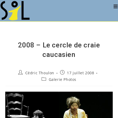
Skip
to
content
2008 – Le cercle de craie
caucasien
Auteur/autrice
Publication
Cédric Thoulon
17 juillet 2008
de
publiée :
Post
Galerie Photos
la
category:
publication :